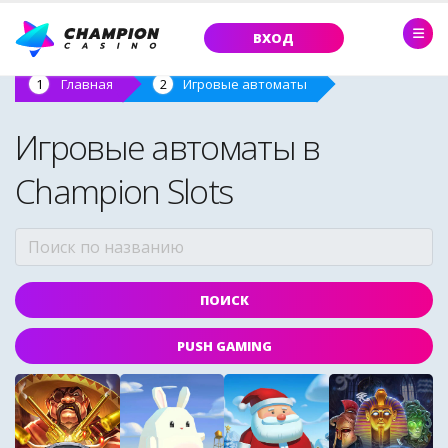
ВХОД
Главная
Игровые автоматы
Игровые автоматы в
Champion Slots
PUSH GAMING