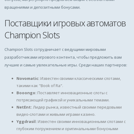
вращениями и депозитными бонусами.
Поставщики игровых автоматов
Champion Slots
Champion Slots сотрудничает с ведущими мировыми
разработчиками игрового контента, чтобы предложить вам
лучшие и самые увлекательные игры. Среди наших партнеров:
Novomatic:
Известен своими классическими слотами,
такими как "Book of Ra".
Booongo:
Поставляет инновационные слоты с
потрясающей графикой и уникальными темами.
NetEnt:
Лидер рынка, известный своими передовыми
видео-слотами и живыми играми казино.
Yggdrasil:
Известен своими инновационными слотами с
глубоким погружением и оригинальными бонусными