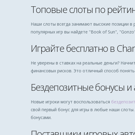
Топовые слоты по рейтин
Наши слоты всегда занимают высокие позиции в р
популярных игр вы найдете "Book of Sun", "Gonzo's
Играйте бесплатно в Cham
Не уверены в ставках на реальные деньги? Начнит
финансовых рисков. Это отличный способ понять 
Бездепозитные бонусы и 
Новые игроки могут воспользоваться
бездепозит
свой первый бонус для игры в любые наши слоты
бонусами.
Поставщики игровых авто