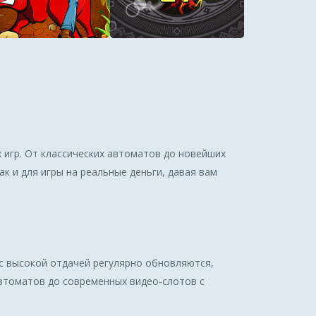
 игр. От классических автоматов до новейших
к и для игры на реальные деньги, давая вам
с высокой отдачей регулярно обновляются,
автоматов до современных видео-слотов с