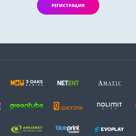
РЕГИСТРАЦИЯ