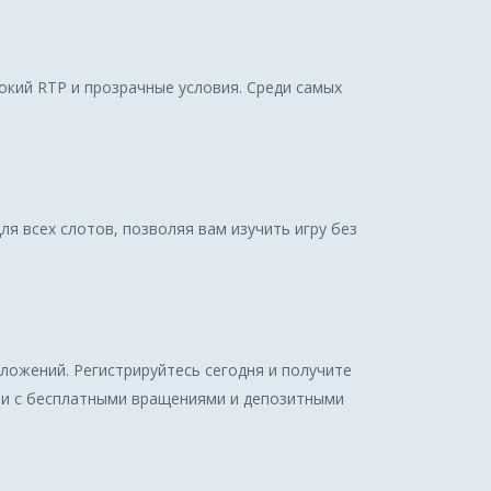
сокий RTP и прозрачные условия. Среди самых
ля всех слотов, позволяя вам изучить игру без
вложений. Регистрируйтесь сегодня и получите
ции с бесплатными вращениями и депозитными