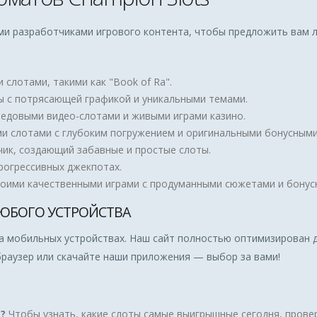
ми разработчиками игрового контента, чтобы предложить вам л
слотами, такими как "Book of Ra".
 с потрясающей графикой и уникальными темами.
редовыми видео-слотами и живыми играми казино.
и слотами с глубоким погружением и оригинальными бонусными
ик, создающий забавные и простые слоты.
рогрессивных джекпотах.
оими качественными играми с продуманными сюжетами и бонус
ЮБОГО УСТРОЙСТВА
 на мобильных устройствах. Наш сайт полностью оптимизирован
браузер или скачайте наши приложения — выбор за вами!
?
Чтобы узнать, какие слоты самые выигрышные сегодня, пров