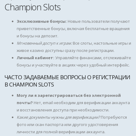
Champion Slots
Эксклюзивные бонусы:
Новые пользователи получают
приветственные бонусы, включая бесплатные вращения
и бонусы на депозит.
Мгновенный доступ к играм:
Все слоты, настольные игры и
живое казино доступны сразу после регистрации.
Личный кабинет:
Управляйте финансами, отслеживайте
бонусы и участвуйте в акциях через удобный интерфейс.
ЧАСТО ЗАДАВАЕМЫЕ ВОПРОСЫ О РЕГИСТРАЦИИ
В CHAMPION SLOTS
Могу ли я зарегистрироваться без электронной
почты?
Нет, email необходим для верификации аккаунта
и восстановления доступа при необходимости.
Какие документы нужны для верификации?
Потребуются
фото или скан паспорта или другого удостоверения
личности для полной верификации аккаунта.