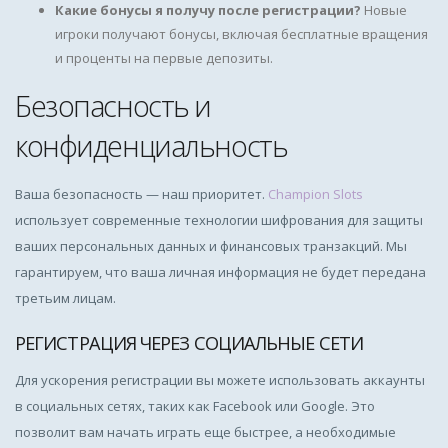
Какие бонусы я получу после регистрации?
Новые
игроки получают бонусы, включая бесплатные вращения
и проценты на первые депозиты.
Безопасность и
конфиденциальность
Ваша безопасность — наш приоритет.
Champion Slots
использует современные технологии шифрования для защиты
ваших персональных данных и финансовых транзакций. Мы
гарантируем, что ваша личная информация не будет передана
третьим лицам.
РЕГИСТРАЦИЯ ЧЕРЕЗ СОЦИАЛЬНЫЕ СЕТИ
Для ускорения регистрации вы можете использовать аккаунты
в социальных сетях, таких как Facebook или Google. Это
позволит вам начать играть еще быстрее, а необходимые