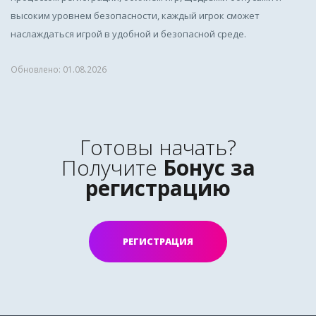
высоким уровнем безопасности, каждый игрок сможет
наслаждаться игрой в удобной и безопасной среде.
Обновлено:
01.08.2026
Готовы начать?
Получите
Бонус за
регистрацию
РЕГИСТРАЦИЯ