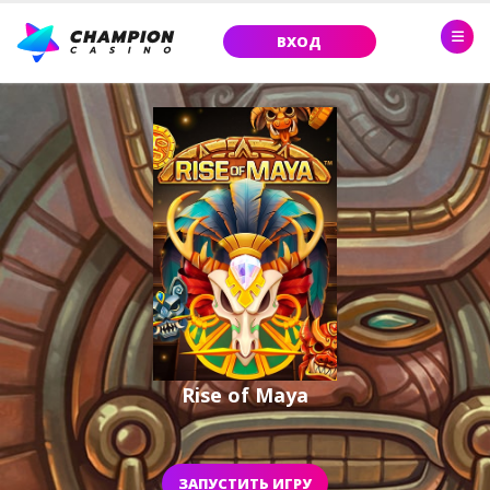
ВХОД
Rise of Maya
ЗАПУСТИТЬ ИГРУ