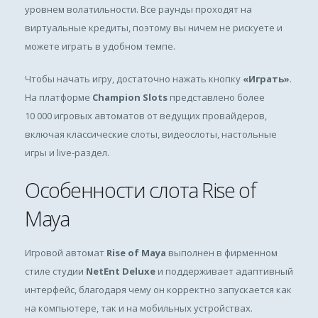
уровнем волатильности. Все раунды проходят на
виртуальные кредиты, поэтому вы ничем не рискуете и
можете играть в удобном темпе.
Чтобы начать игру, достаточно нажать кнопку
«Играть»
.
На платформе
Champion Slots
представлено более
10 000 игровых автоматов от ведущих провайдеров,
включая классические слоты, видеослоты, настольные
игры и live-раздел.
Особенности слота Rise of
Maya
Игровой автомат
Rise of Maya
выполнен в фирменном
стиле студии
NetEnt Deluxe
и поддерживает адаптивный
интерфейс, благодаря чему он корректно запускается как
на компьютере, так и на мобильных устройствах.