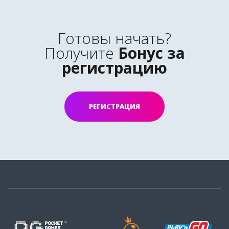
Готовы начать?
Получите
Бонус за
регистрацию
РЕГИСТРАЦИЯ