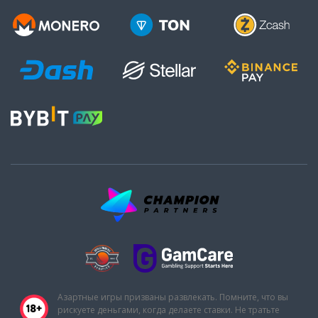
Азартные игры призваны развлекать. Помните, что вы
рискуете деньгами, когда делаете ставки. Не тратьте