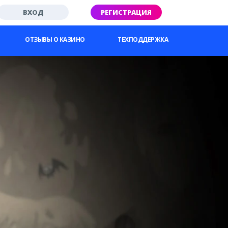
ВХОД
РЕГИСТРАЦИЯ
ОТЗЫВЫ О КАЗИНО
ТЕХПОДДЕРЖКА