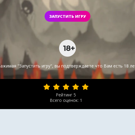
ЗАПУСТИТЬ ИГРУ
ажимая "Запустить игру", вы подтверждаете что Вам есть 18 ле
Рейтинг
5
Всего оценок:
1