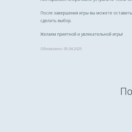
После завершения игры вы можете оставить
сделать выбор.
Желаем приятной и увлекательной игры!
Обновлено:
05.04.2025
По