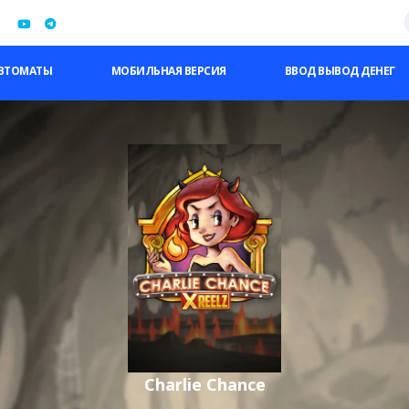
АВТОМАТЫ
МОБИЛЬНАЯ ВЕРСИЯ
ВВОД ВЫВОД ДЕНЕГ
Charlie Chance