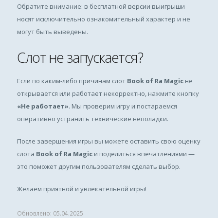
Обратите внимание: в бесплатной версии выигрыши
носят исключительно ознакомительный характер и не
могут быть выведены.
Слот не запускается?
Если по каким-либо причинам слот
Book of Ra Magic
не
открывается или работает некорректно, нажмите кнопку
«Не работает»
. Мы проверим игру и постараемся
оперативно устранить технические неполадки.
После завершения игры вы можете оставить свою оценку
слота
Book of Ra Magic
и поделиться впечатлениями —
это поможет другим пользователям сделать выбор.
Желаем приятной и увлекательной игры!
Обновлено:
05.04.2025