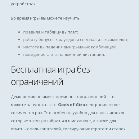
устройствах.
Во время игры вы можете изучить:
правила и таблицу выплат;
работу бонусных раундов и специальных символов;
частоту выпадения выигрышных комбинаций;
поведение слота на длинной дистанции.
Бесплатная игра без
ограничений
Демо-режим не имеет временных ограничений — вы
можете запускать слот
Gods of Giza
неограниченное
количество раз. Это особенно удобно для новых игроков,
которые хотят разобраться в механике, а также для
опытных пользователей, тестирующих стратегии ставок.