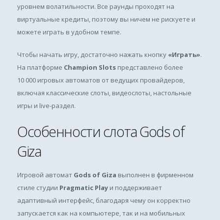
уровнем волатильности. Все раунды проходят на
виртуальные кредиты, поэтому вы ничем не рискуете и
можете играть в удобном темпе.
Чтобы начать игру, достаточно нажать кнопку
«Играть»
.
На платформе
Champion Slots
представлено более
10 000 игровых автоматов от ведущих провайдеров,
включая классические слоты, видеослоты, настольные
игры и live-раздел.
Особенности слота Gods of
Giza
Игровой автомат
Gods of Giza
выполнен в фирменном
стиле студии
Pragmatic Play
и поддерживает
адаптивный интерфейс, благодаря чему он корректно
запускается как на компьютере, так и на мобильных