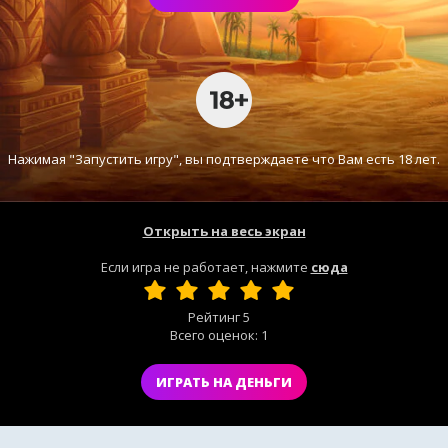
Нажимая "Запустить игру", вы подтверждаете что Вам есть 18 лет.
Открыть на весь экран
Если игра не работает, нажмите
сюда
Рейтинг
5
Всего оценок:
1
ИГРАТЬ НА ДЕНЬГИ