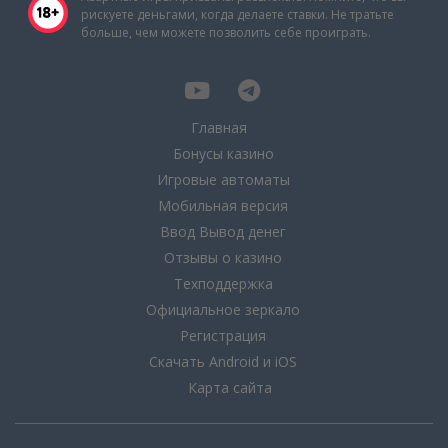
рискуете деньгами, когда делаете ставки. Не тратьте
больше, чем можете позволить себе проиграть.
Главная
Бонусы казино
Игровые автоматы
Мобильная версия
Ввод Вывод денег
Отзывы о казино
Техподдержка
Официальное зеркало
Регистрация
Скачать Android и iOS
Карта сайта