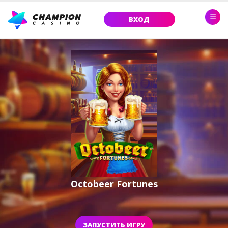
ВХОД
Octobeer Fortunes
ЗАПУСТИТЬ ИГРУ