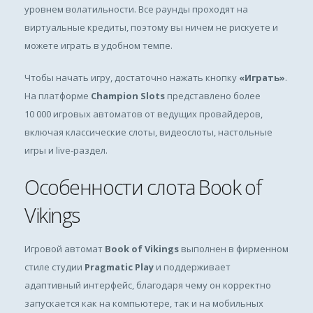
уровнем волатильности. Все раунды проходят на
виртуальные кредиты, поэтому вы ничем не рискуете и
можете играть в удобном темпе.
Чтобы начать игру, достаточно нажать кнопку
«Играть»
.
На платформе
Champion Slots
представлено более
10 000 игровых автоматов от ведущих провайдеров,
включая классические слоты, видеослоты, настольные
игры и live-раздел.
Особенности слота Book of
Vikings
Игровой автомат
Book of Vikings
выполнен в фирменном
стиле студии
Pragmatic Play
и поддерживает
адаптивный интерфейс, благодаря чему он корректно
запускается как на компьютере, так и на мобильных