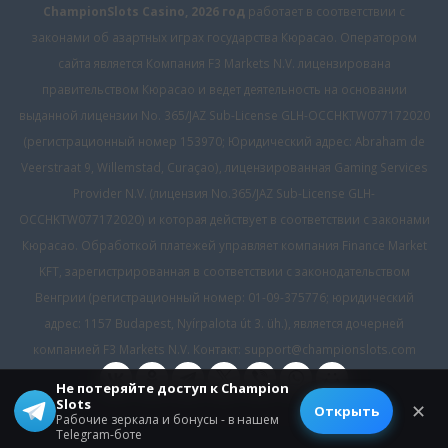
ChampionSlots Casino, 2026 год
работает в соответствии с
законами об азартных играх государства Кюрасао. Оператором
сайта является Компания F3 Markets N.V. лицензирована
правительством Кюрасао и ведет деятельность на основании
выданной лицензии No. 365/JAZ Sub-License GLH-OCCHKTW077172020
(регистрационный номер 153970; Юридический адрес: Abraham de
Veerstraat 9, Willemstad, Curaçao), лицензированная Gaming Services
Provider N.V. (лицензия No.365/JAZ Sub-License GLH-
OCCHKTW077172020) и которая действует в соответствии с законами
Кюрасао. Обработкой платежей управляет компания Finance Market
KFT, зарегистрированная в соответствии с законодательством
Венгрии (регистрационный номер: 01-09-375776; юридический
адрес: 1157 Budapest, Nyírpalota út 3. üh.), является дочерней
компанией F3 Markets N.V. Контакт:
support@championslots.com
Не потеряйте доступ к Champion
Slots
✕
© 2026 All rights reserved.
Открыть
Рабочие зеркала и бонусы - в нашем
Telegram-боте