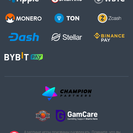
Азартные игры призваны развлекать. Помните, что вы