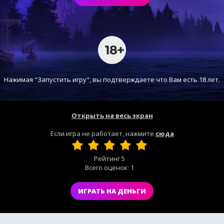
Нажимая "Запустить игру", вы подтверждаете что Вам есть 18 лет.
Открыть на весь экран
Если игра не работает, нажмите
сюда
Рейтинг
5
Всего оценок:
1
ИГРАТЬ НА ДЕНЬГИ