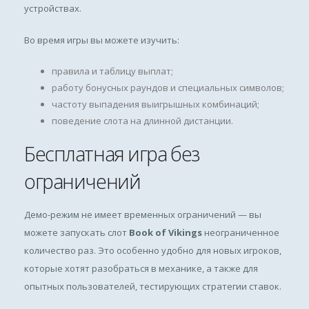
устройствах.
Во время игры вы можете изучить:
правила и таблицу выплат;
работу бонусных раундов и специальных символов;
частоту выпадения выигрышных комбинаций;
поведение слота на длинной дистанции.
Бесплатная игра без
ограничений
Демо-режим не имеет временных ограничений — вы
можете запускать слот
Book of Vikings
неограниченное
количество раз. Это особенно удобно для новых игроков,
которые хотят разобраться в механике, а также для
опытных пользователей, тестирующих стратегии ставок.