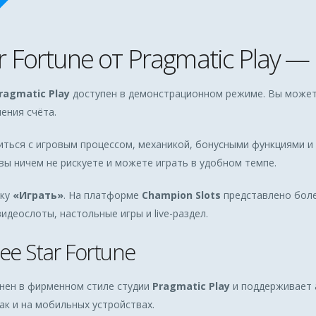
r Fortune от Pragmatic Play 
ragmatic Play
доступен в демонстрационном режиме. Вы можете
ения счёта.
ться с игровым процессом, механикой, бонусными функциями и 
вы ничем не рискуете и можете играть в удобном темпе.
пку
«Играть»
. На платформе
Champion Slots
представлено боле
идеослоты, настольные игры и live-раздел.
e Star Fortune
ен в фирменном стиле студии
Pragmatic Play
и поддерживает 
ак и на мобильных устройствах.