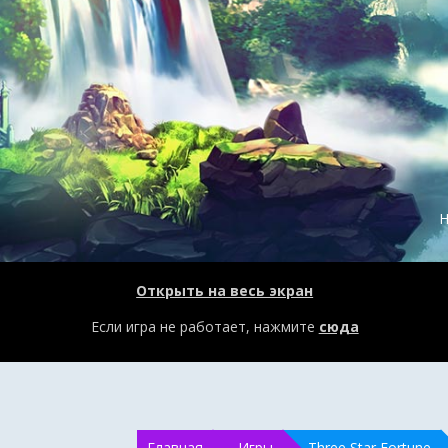
Н
Открыть на весь экран
Если игра не работает, нажмите
сюда
Главная
Игры
Three Star Fortune