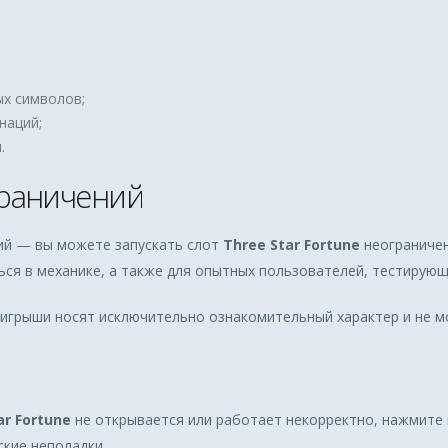
ых символов;
наций;
.
граничений
ий — вы можете запускать слот
Three Star Fortune
неограничен
ься в механике, а также для опытных пользователей, тестирующ
ыигрыши носят исключительно ознакомительный характер и не м
ar Fortune
не открывается или работает некорректно, нажмите
кие неполадки.