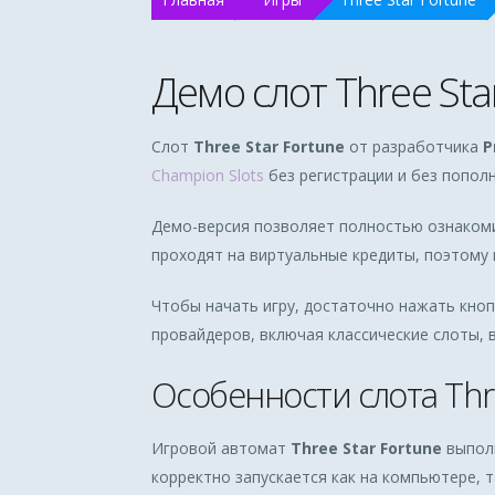
Демо слот Three Sta
Слот
Three Star Fortune
от разработчика
P
Champion Slots
без регистрации и без пополн
Демо-версия позволяет полностью ознакоми
проходят на виртуальные кредиты, поэтому 
Чтобы начать игру, достаточно нажать кно
провайдеров, включая классические слоты, в
Особенности слота Thre
Игровой автомат
Three Star Fortune
выполн
корректно запускается как на компьютере, т