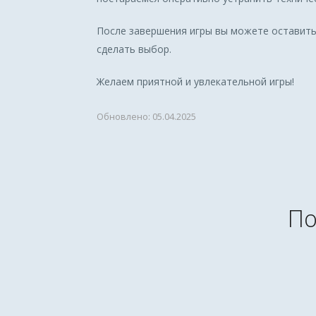
После завершения игры вы можете оставить
сделать выбор.
Желаем приятной и увлекательной игры!
Обновлено:
05.04.2025
По