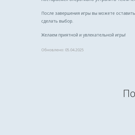
После завершения игры вы можете оставить
сделать выбор.
Желаем приятной и увлекательной игры!
Обновлено:
05.04.2025
По