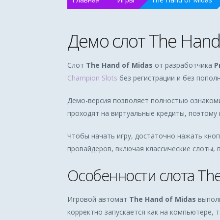
Демо слот The Hand 
Слот
The Hand of Midas
от разработчика
P
Champion Slots
без регистрации и без пополн
Демо-версия позволяет полностью ознакоми
проходят на виртуальные кредиты, поэтому 
Чтобы начать игру, достаточно нажать кно
провайдеров, включая классические слоты, в
Особенности слота The
Игровой автомат
The Hand of Midas
выполн
корректно запускается как на компьютере, т