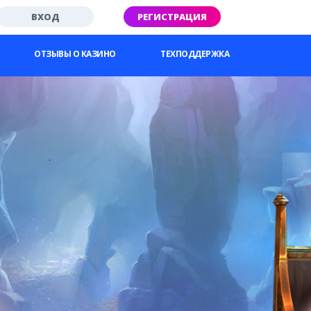
ВХОД
РЕГИСТРАЦИЯ
ОТЗЫВЫ О КАЗИНО
ТЕХПОДДЕРЖКА