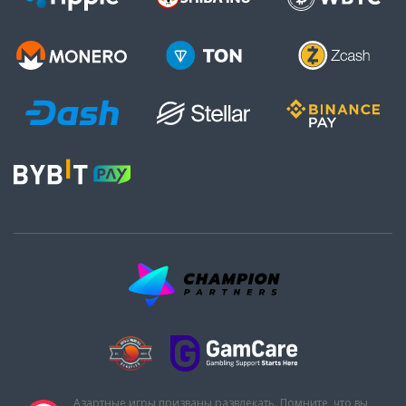
Азартные игры призваны развлекать. Помните, что вы