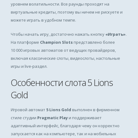
уровнем волатильности. Все раунды проходят на
виртуальные кредиты, поэтому вы ничем не рискуете и
можете играть в удобном темпе.
Чтобы начать игру, достаточно нажать кнопку
«Играть»
.
На платформе
Champion Slots
представлено более
10 000 игровых автоматов от ведущих провайдеров,
включая классические слоты, видеослоты, настольные
игры и live-раздел.
Особенности слота 5 Lions
Gold
Игровой автомат
5 Lions Gold
выполнен в фирменном
стиле студии
Pragmatic Play
и поддерживает
адаптивный интерфейс, благодаря чему он корректно
запускается как на компьютере, так и на мобильных