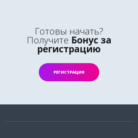
Готовы начать?
Получите
Бонус за
регистрацию
РЕГИСТРАЦИЯ