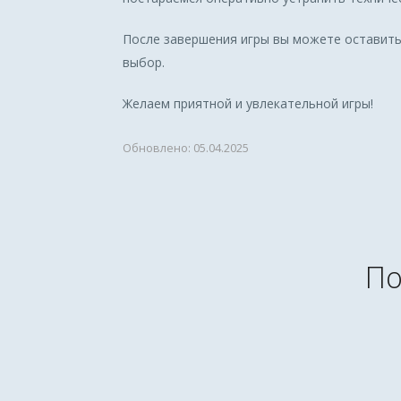
После завершения игры вы можете оставить
выбор.
Желаем приятной и увлекательной игры!
Обновлено:
05.04.2025
По