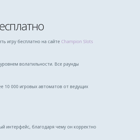
 бесплатно
ть игру бесплатно на сайте
Champion Slots
уровнем волатильности. Все раунды
е 10 000 игровых автоматов от ведущих
й интерфейс, благодаря чему он корректно