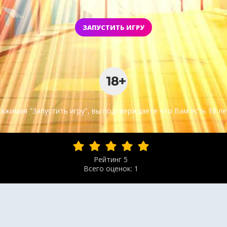
ЗАПУСТИТЬ ИГРУ
ажимая "Запустить игру", вы подтверждаете что Вам есть 18 ле
Рейтинг
5
Всего оценок:
1