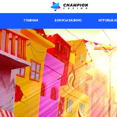
ГЛАВНАЯ
БОНУСЫ КАЗИНО
ИГРОВЫЕ 