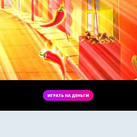
т.
ИГРАТЬ НА ДЕНЬГИ