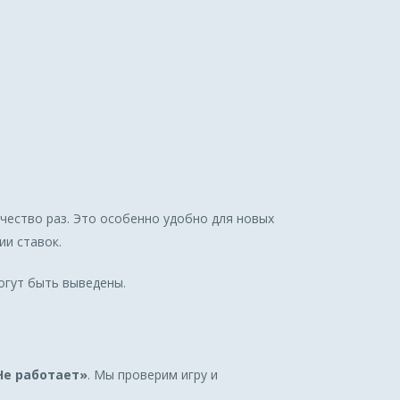
чество раз. Это особенно удобно для новых
ии ставок.
огут быть выведены.
Не работает»
. Мы проверим игру и