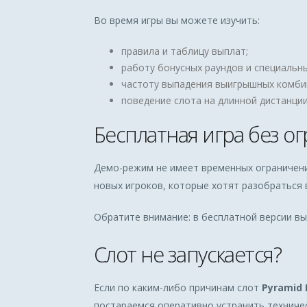
Во время игры вы можете изучить:
правила и таблицу выплат;
работу бонусных раундов и специальн
частоту выпадения выигрышных комби
поведение слота на длинной дистанции
Бесплатная игра без о
Демо-режим не имеет временных ограничен
новых игроков, которые хотят разобраться 
Обратите внимание: в бесплатной версии в
Слот не запускается?
Если по каким-либо причинам слот
Pyramid 
постараемся оперативно устранить техничес