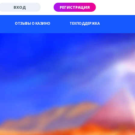
ВХОД
РЕГИСТРАЦИЯ
ОТЗЫВЫ О КАЗИНО
ТЕХПОДДЕРЖКА