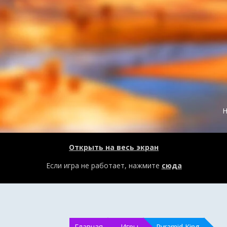
Н
Открыть на весь экран
Если игра не работает, нажмите
сюда
Главная
Игры
Pyramid King