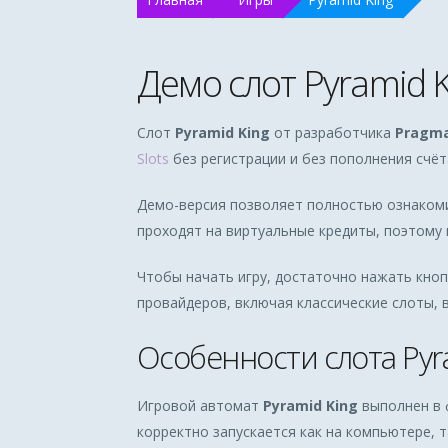
Демо слот Pyramid K
Слот
Pyramid King
от разработчика
Pragma
Slots
без регистрации и без пополнения счёт
Демо-версия позволяет полностью ознакоми
проходят на виртуальные кредиты, поэтому 
Чтобы начать игру, достаточно нажать кно
провайдеров, включая классические слоты, в
Особенности слота Pyr
Игровой автомат
Pyramid King
выполнен в 
корректно запускается как на компьютере, т