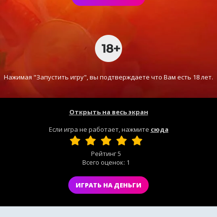
Нажимая "Запустить игру", вы подтверждаете что Вам есть 18 лет.
Открыть на весь экран
Если игра не работает, нажмите
сюда
Рейтинг
5
Всего оценок:
1
ИГРАТЬ НА ДЕНЬГИ