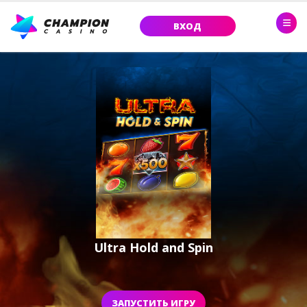
ВХОД
Ultra Hold and Spin
ЗАПУСТИТЬ ИГРУ