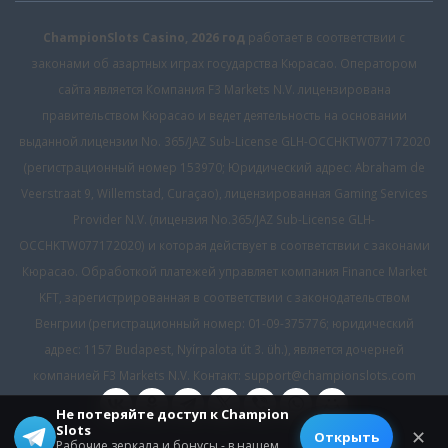
ChampionSlots Casino, 2026 год
работает в соответствии с
законами об азартных играх государства Кюрасао. Оператором
сайта является Компания F3 Markets N.V. лицензирована
правительством Кюрасао и ведет деятельность на основании
выданной лицензии No. 365/JAZ Sub-License GLH-OCCHKTW077172020
(регистрационный номер 153970; Юридический адрес: Abraham de
Veerstraat 9, Willemstad, Curaçao), лицензированная Gaming Services
Provider N.V. (лицензия No.365/JAZ Sub-License GLH-
OCCHKTW077172020) и которая действует в соответствии с законами
Кюрасао. Обработкой платежей управляет компания Finance Market
KFT, зарегистрированная в соответствии с законодательством
Венгрии (регистрационный номер: 01-09-375776; юридический
адрес: 1157 Budapest, Nyírpalota út 3. üh.), является дочерней
компанией F3 Markets N.V. Контакт:
support@championslots.com
Не потеряйте доступ к Champion
Slots
✕
© 2026 All rights reserved.
Открыть
Рабочие зеркала и бонусы - в нашем