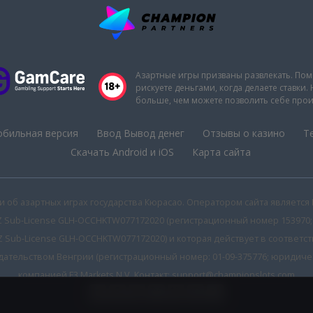
Азартные игры призваны развлекать. Помн
рискуете деньгами, когда делаете ставки. 
больше, чем можете позволить себе прои
бильная версия
Ввод Вывод денег
Отзывы о казино
Т
Скачать Android и iOS
Карта сайта
и об азартных играх государства Кюрасао. Оператором сайта является
Sub-License GLH-OCCHKTW077172020 (регистрационный номер 153970; Юр
JAZ Sub-License GLH-OCCHKTW077172020) и которая действует в соответ
дательством Венгрии (регистрационный номер: 01-09-375776; юридический
компанией F3 Markets N.V. Контакт:
support@championslots.com