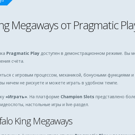
ing Megaways от Pragmatic Pl
ика
Pragmatic Play
доступен в демонстрационном режиме. Вы мо
ения счёта.
ться с игровым процессом, механикой, бонусными функциями и 
вы ничем не рискуете и можете играть в удобном темпе.
пку
«Играть»
. На платформе
Champion Slots
представлено боле
идеослоты, настольные игры и live-раздел.
alo King Megaways