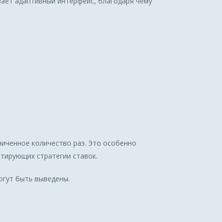
ает адаптивный интерфейс, благодаря чему
иченное количество раз. Это особенно
стирующих стратегии ставок.
огут быть выведены.