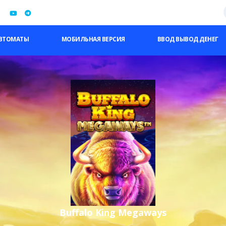
АВТОМАТЫ
МОБИЛЬНАЯ ВЕРСИЯ
ВВОД ВЫВОД ДЕНЕГ
Buffalo King Megaways