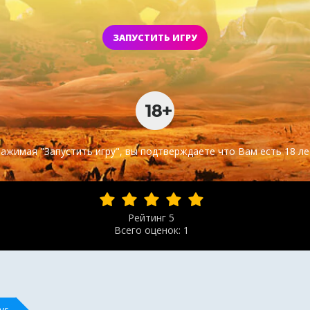
ЗАПУСТИТЬ ИГРУ
ажимая "Запустить игру", вы подтверждаете что Вам есть 18 ле
Рейтинг
5
Всего оценок:
1
ys