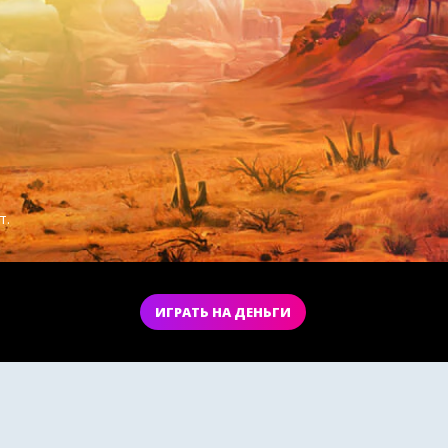
т.
ИГРАТЬ НА ДЕНЬГИ