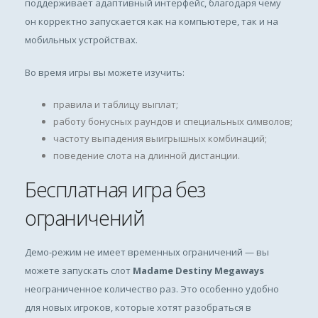
поддерживает адаптивный интерфейс, благодаря чему
он корректно запускается как на компьютере, так и на
мобильных устройствах.
Во время игры вы можете изучить:
правила и таблицу выплат;
работу бонусных раундов и специальных символов;
частоту выпадения выигрышных комбинаций;
поведение слота на длинной дистанции.
Бесплатная игра без
ограничений
Демо-режим не имеет временных ограничений — вы
можете запускать слот
Madame Destiny Megaways
неограниченное количество раз. Это особенно удобно
для новых игроков, которые хотят разобраться в