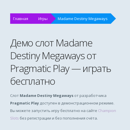
Главная
Игры
Madame Destiny Megaways
Демо слот Madame
Destiny Megaways от
Pragmatic Play — играть
бесплатно
Слот
Madame Destiny Megaways
от разработчика
Pragmatic Play
доступен в демонстрационном режиме.
Вы можете запустить игру бесплатно на сайте
Champion
Slots
без регистрации и без пополнения счёта.